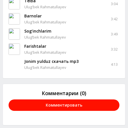
Telba
3:04
Ulug'bek Rahmatullayev
Barnolar
3:42
Ulug'bek Rahmatullayev
Sog’inchlarim
3:49
Ulug’bek Rahmatullayev
Farishtalar
3:32
Ulug'bek Rahmatullayev
Jonim yulduz скачать mp3
4:13
Ulug'bek Rahmatullayev
Комментарии (0)
Комментировать