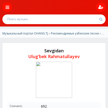
Музыкальный портал OHANG.TJ
»
Рекомендуемые узбекские песни
» Ulug'bek Rahmatullayev - Sevgidan
Sevgidan
Ulug'bek Rahmatullayev
Скачано:
692