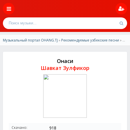
Музыкальный портал OHANG.TJ
»
Рекомендуемые узбекские песни
» Шавкат Зулфикор - Онаси
Онаси
Шавкат Зулфикор
Скачано:
918