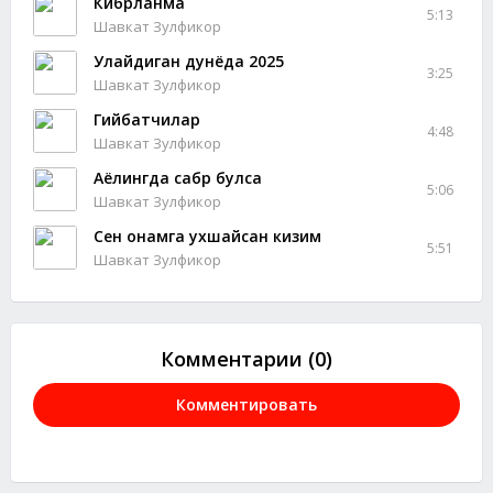
Кибрланма
5:13
Шавкат Зулфикор
Улайдиган дунёда 2025
3:25
Шавкат Зулфикор
Гийбатчилар
4:48
Шавкат Зулфикор
Аёлингда сабр булса
5:06
Шавкат Зулфикор
Сен онамга ухшайсан кизим
5:51
Шавкат Зулфикор
Комментарии (0)
Комментировать