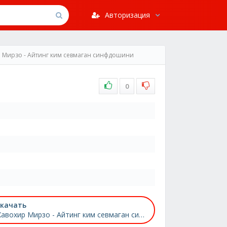
Авторизация
 Мирзо - Айтинг ким севмаган синфдошини
0
качать
Жавохир Мирзо - Айтинг ким севмаган синфдошини