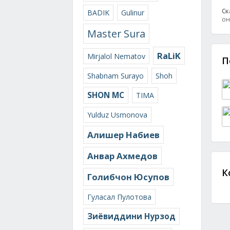
Ск
BADIK
Gulinur
он
Master Sura
RaLiK
Mirjalol Nematov
П
Shabnam Surayo
Shoh
SHON MC
TIMA
Yulduz Usmonova
Алишер Набиев
Анвар Ахмедов
К
Голибчон Юсупов
Гуласал Пулотова
Зиёвиддини Нурзод