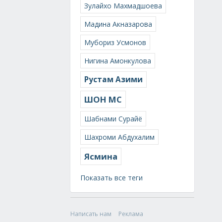
Зулайхо Махмадшоева
Мадина Акназарова
Мубориз Усмонов
Нигина Амонкулова
Рустам Азими
ШОН МС
Шабнами Сурайё
Шахроми Абдухалим
Ясмина
Показать все теги
Написать нам
Реклама