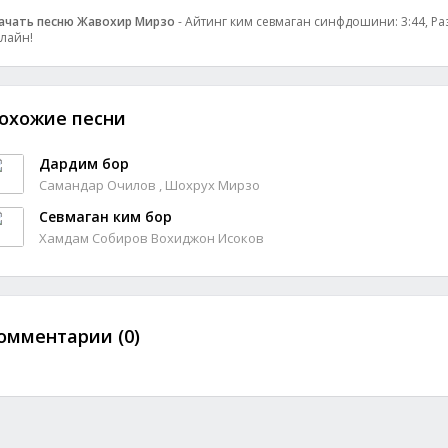
ачать песню Жавохир Мирзо
- Айтинг ким севмаган синфдошини: 3:44, Раз
лайн!
охожие песни
Дардим бор
Самандар Очилов , Шохрух Мирзо
Севмаган ким бор
Хамдам Собиров Вохиджон Исоков
омментарии (0)