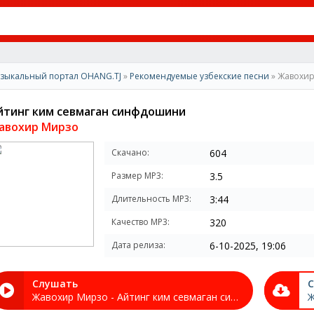
зыкальный портал OHANG.TJ
»
Рекомендуемые узбекские песни
» Жавохир
йтинг ким севмаган синфдошини
авохир Мирзо
Скачано:
604
Размер MP3:
3.5
Длительность MP3:
3:44
Качество MP3:
320
Дата релиза:
6-10-2025, 19:06
Слушать
С
Жавохир Мирзо - Айтинг ким севмаган синфдошини