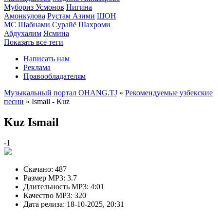
Мубориз Усмонов
Нигина
Амонкулова
Рустам Азими
ШОН
МС
Шабнами Сурайё
Шахроми
Абдухалим
Ясмина
Показать все теги
Написать нам
Реклама
Правообладателям
Музыкальный портал OHANG.TJ
»
Рекомендуемые узбекские
песни
» Ismail - Kuz
Kuz
Ismail
-1
Скачано:
487
Размер MP3:
3.7
Длительность MP3:
4:01
Качество MP3:
320
Дата релиза:
18-10-2025, 20:31