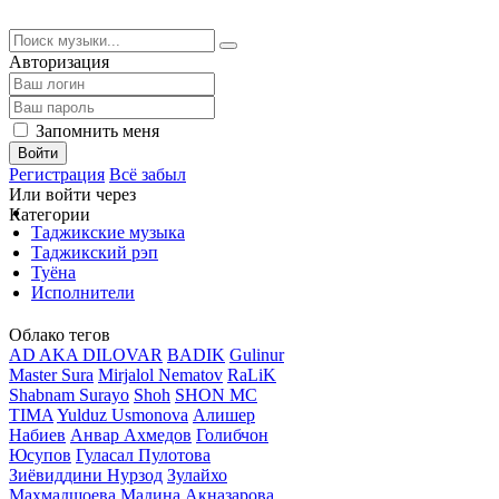
Авторизация
Запомнить меня
Войти
Регистрация
Всё забыл
Или войти через
Категории
Таджикские музыка
Таджикский рэп
Туёна
Исполнители
Облако тегов
AD AKA DILOVAR
BADIK
Gulinur
Master Sura
Mirjalol Nematov
RaLiK
Shabnam Surayo
Shoh
SHON MC
TIMA
Yulduz Usmonova
Алишер
Набиев
Анвар Ахмедов
Голибчон
Юсупов
Гуласал Пулотова
Зиёвиддини Нурзод
Зулайхо
Махмадшоева
Мадина Акназарова