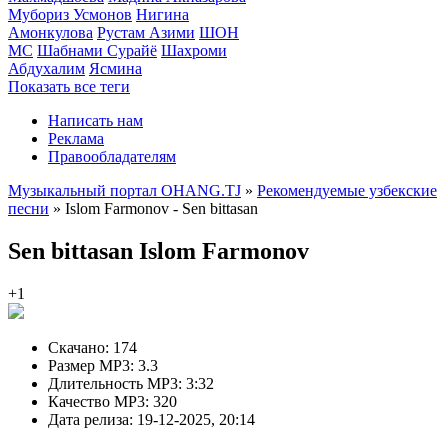
Мубориз Усмонов
Нигина
Амонкулова
Рустам Азими
ШОН
МС
Шабнами Сурайё
Шахроми
Абдухалим
Ясмина
Показать все теги
Написать нам
Реклама
Правообладателям
Музыкальный портал OHANG.TJ
»
Рекомендуемые узбекские
песни
» Islom Farmonov - Sen bittasan
Sen bittasan
Islom Farmonov
+1
Скачано:
174
Размер MP3:
3.3
Длительность MP3:
3:32
Качество MP3:
320
Дата релиза:
19-12-2025, 20:14