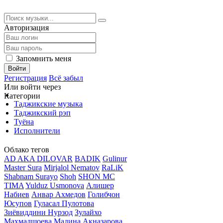
Авторизация
Запомнить меня
Войти
Регистрация
Всё забыл
Или войти через
Категории
Таджикские музыка
Таджикский рэп
Туёна
Исполнители
Облако тегов
AD AKA DILOVAR
BADIK
Gulinur
Master Sura
Mirjalol Nematov
RaLiK
Shabnam Surayo
Shoh
SHON MC
TIMA
Yulduz Usmonova
Алишер
Набиев
Анвар Ахмедов
Голибчон
Юсупов
Гуласал Пулотова
Зиёвиддини Нурзод
Зулайхо
Махмадшоева
Мадина Акназарова