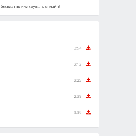
0
бесплатно
или слушать онлайн!
2:54
3:13
3:25
2:38
3:39