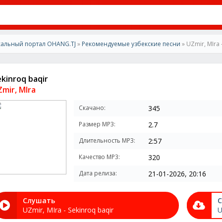
альный портал OHANG.TJ
»
Рекомендуемые узбекские песни
» UZmir, MIra 
ekinroq baqir
mir, MIra
Скачано:
345
Размер MP3:
2.7
Длительность MP3:
2:57
Качество MP3:
320
Дата релиза:
21-01-2026, 20:16
Слушать
С
UZmir, MIra - Sekinroq baqir
U