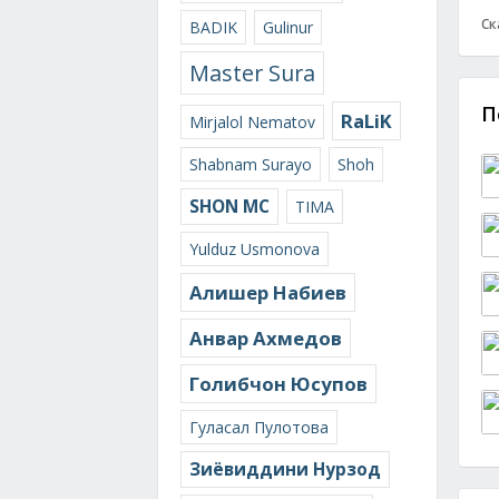
Ск
BADIK
Gulinur
Master Sura
П
RaLiK
Mirjalol Nematov
Shabnam Surayo
Shoh
SHON MC
TIMA
Yulduz Usmonova
Алишер Набиев
Анвар Ахмедов
Голибчон Юсупов
Гуласал Пулотова
Зиёвиддини Нурзод