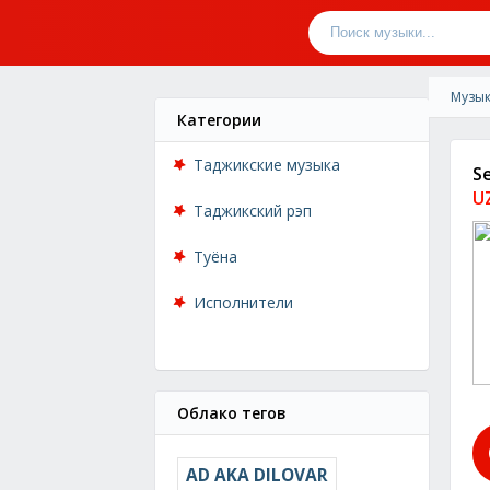
Музык
Категории
Таджикские музыка
S
UZ
Таджикский рэп
Туёна
Исполнители
Облако тегов
AD AKA DILOVAR