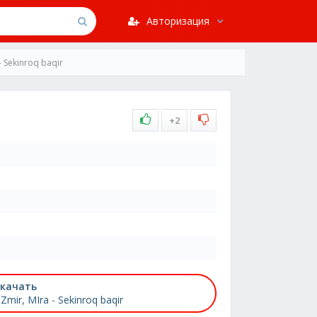
Авторизация
- Sekinroq baqir
+2
качать
Zmir, MIra - Sekinroq baqir