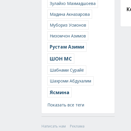
Зулайхо Махмадшоева
К
Мадина Акназарова
Мубориз Усмонов
Низомчон Азимов
Рустам Азими
ШОН МС
Шабнами Сурайё
Шахроми Абдухалим
Ясмина
Показать все теги
Написать нам
Реклама