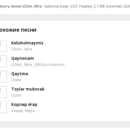
ачать песню UZmir, MIra
- Sekinroq baqir: 2:57, Размер: 2.7 MB, Качество: 32
охожие песни
Kelisholmaymiz
UZmir , Mira
Qaynonam
UZmir , Mira , Dilfuza Umarova
Qaytma
Uzmir
Toylar muborak
Uzmir
Корлар ёгар
Узмир, Мира