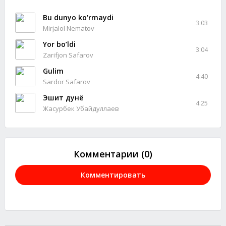
Bu dunyo ko'rmaydi
3:03
Mirjalol Nematov
Yor bo’ldi
3:04
Zarifjon Safarov
Gulim
4:40
Sardor Safarov
Эшит дунё
4:25
Жасурбек Убайдуллаев
Комментарии (0)
Комментировать