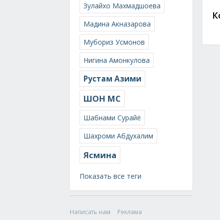
Зулайхо Махмадшоева
К
Мадина Акназарова
Мубориз Усмонов
Нигина Амонкулова
Рустам Азими
ШОН МС
Шабнами Сурайё
Шахроми Абдухалим
Ясмина
Показать все теги
Написать нам
Реклама