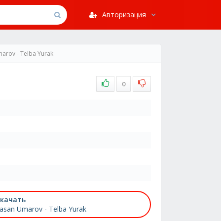
Авторизация
arov - Telba Yurak
0
качать
asan Umarov - Telba Yurak