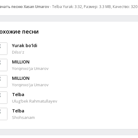
ачать песню Xasan Umarov
- Telba Yurak: 3:32, Размер: 3.3 MB, Качество: 32
охожие песни
Yurak bo'ldi
Dilso'z
MILLION
Yorqinxo'ja Umarov
MILLION
Yorqinxo'ja Umarov
Telba
Ulug'bek Rahmatullayev
Telba
Shohsanam