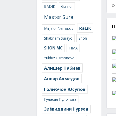
Ск
BADIK
Gulinur
Master Sura
П
RaLiK
Mirjalol Nematov
Shabnam Surayo
Shoh
SHON MC
TIMA
Yulduz Usmonova
Алишер Набиев
Анвар Ахмедов
Голибчон Юсупов
Гуласал Пулотова
Зиёвиддини Нурзод