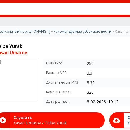
зыкальный портал OHANG.TJ
»
Рекомендуемые узбекские песни
» Xasan Um
elba Yurak
asan Umarov
Скачано:
252
Размер MP3:
3.3
Длительность MP3:
3:32
Качество MP3:
320
Дата релиза:
8-02-2026, 19:12
Слушать
С
Xasan Umarov - Telba Yurak
X