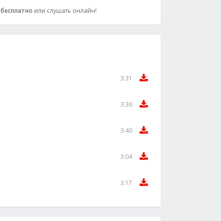
0
бесплатно
или слушать онлайн!
3:31
3:36
3:40
3:04
3:17