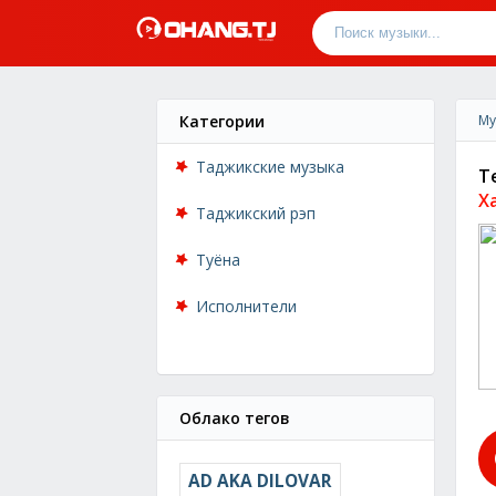
Категории
Му
Таджикские музыка
T
X
Таджикский рэп
Туёна
Исполнители
Облако тегов
AD AKA DILOVAR