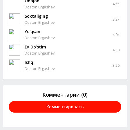
Onajon
4:55
Doston Ergashev
Soxtaliging
3:27
Doston Ergashev
Yo'qsan
4:04
Doston Ergashev
Ey Do'stim
4:50
Doston Ergashev
Ishq
3:26
Doston Ergashev
Комментарии (0)
Комментировать