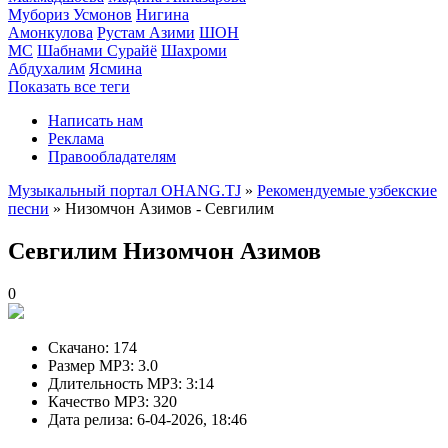
Мубориз Усмонов
Нигина
Амонкулова
Рустам Азими
ШОН
МС
Шабнами Сурайё
Шахроми
Абдухалим
Ясмина
Показать все теги
Написать нам
Реклама
Правообладателям
Музыкальный портал OHANG.TJ
»
Рекомендуемые узбекские
песни
» Низомчон Азимов - Севгилим
Севгилим
Низомчон Азимов
0
Скачано:
174
Размер MP3:
3.0
Длительность MP3:
3:14
Качество MP3:
320
Дата релиза:
6-04-2026, 18:46