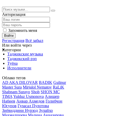
Авторизация
Запомнить меня
Войти
Регистрация
Всё забыл
Или войти через
Категории
Таджикские музыка
Таджикский рэп
Туёна
Исполнители
Облако тегов
AD AKA DILOVAR
BADIK
Gulinur
Master Sura
Mirjalol Nematov
RaLiK
Shabnam Surayo
Shoh
SHON MC
TIMA
Yulduz Usmonova
Алишер
Набиев
Анвар Ахмедов
Голибчон
Юсупов
Гуласал Пулотова
Зиёвиддини Нурзод
Зулайхо
Махмадшоева
Мадина Акназарова