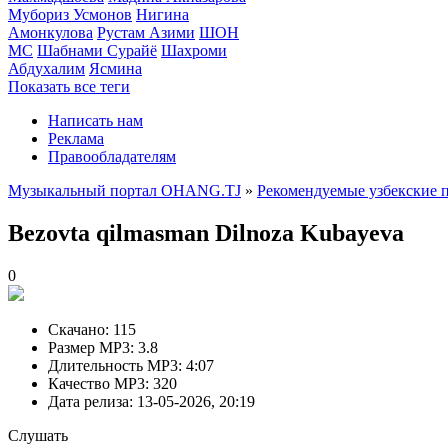
Мубориз Усмонов
Нигина
Амонкулова
Рустам Азими
ШОН
МС
Шабнами Сурайё
Шахроми
Абдухалим
Ясмина
Показать все теги
Написать нам
Реклама
Правообладателям
Музыкальный портал OHANG.TJ
»
Рекомендуемые узбекские 
Bezovta qilmasman
Dilnoza Kubayeva
0
Скачано:
115
Размер MP3:
3.8
Длительность MP3:
4:07
Качество MP3:
320
Дата релиза:
13-05-2026, 20:19
Слушать