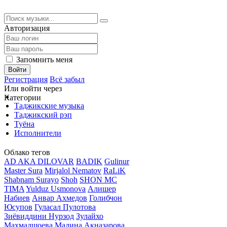
Авторизация
Запомнить меня
Войти
Регистрация
Всё забыл
Или войти через
Категории
Таджикские музыка
Таджикский рэп
Туёна
Исполнители
Облако тегов
AD AKA DILOVAR
BADIK
Gulinur
Master Sura
Mirjalol Nematov
RaLiK
Shabnam Surayo
Shoh
SHON MC
TIMA
Yulduz Usmonova
Алишер
Набиев
Анвар Ахмедов
Голибчон
Юсупов
Гуласал Пулотова
Зиёвиддини Нурзод
Зулайхо
Махмадшоева
Мадина Акназарова