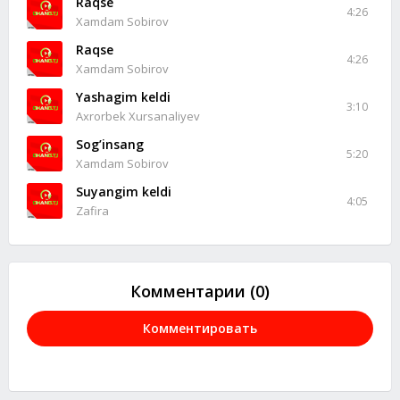
Raqse
4:26
Xamdam Sobirov
Raqse
4:26
Xamdam Sobirov
Yashagim keldi
3:10
Axrorbek Xursanaliyev
Sog’insang
5:20
Xamdam Sobirov
Suyangim keldi
4:05
Zafira
Комментарии (0)
Комментировать