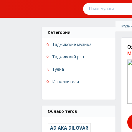
Музык
Категории
Таджикские музыка
O
M
Таджикский рэп
Туёна
Исполнители
Облако тегов
AD AKA DILOVAR