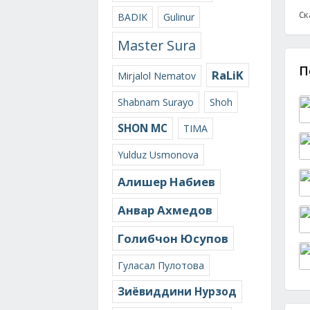
Ск
BADIK
Gulinur
Master Sura
П
RaLiK
Mirjalol Nematov
Shabnam Surayo
Shoh
SHON MC
TIMA
Yulduz Usmonova
Алишер Набиев
Анвар Ахмедов
Голибчон Юсупов
Гуласал Пулотова
Зиёвиддини Нурзод