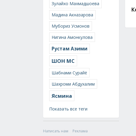
Зулайхо Махмадшоева
К
Мадина Акназарова
Мубориз Усмонов
Нигина Амонкулова
Рустам Азими
ШОН МС
Шабнами Сурайё
Шахроми Абдухалим
Ясмина
Показать все теги
Написать нам
Реклама