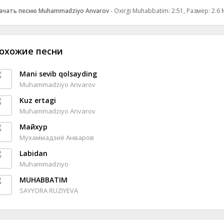
ачать песню Muhammadziyo Anvarov
- Oxirgi Muhabbatim: 2:51, Размер: 2.6
охожие песни
Mani sevib qolsayding
Muhammadziyo Anvarov
Kuz ertagi
Muhammadziyo Anvarov
Майхур
Мухаммадзиё Анваров
Labidan
Muhammadziyo
MUHABBATIM
SAYYORA RUZIYEVA