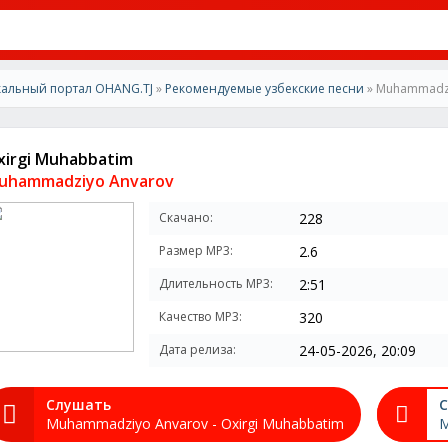
альный портал OHANG.TJ
»
Рекомендуемые узбекские песни
» Muhammadzi
xirgi Muhabbatim
uhammadziyo Anvarov
Скачано:
228
Размер MP3:
2.6
Длительность MP3:
2:51
Качество MP3:
320
Дата релиза:
24-05-2026, 20:09
Слушать
С
Muhammadziyo Anvarov - Oxirgi Muhabbatim
M