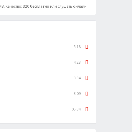
 MB, Качество: 320
бесплатно
или слушать онлайн!
3:18
4:23
3:34
3:09
05:34