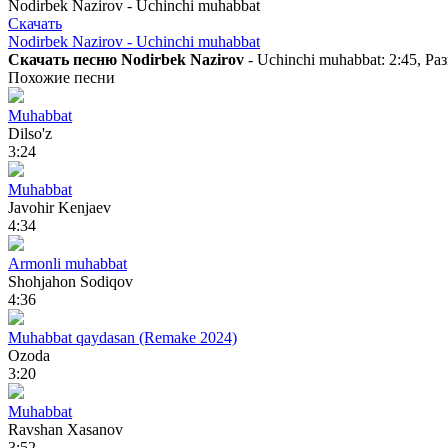
Nodirbek Nazirov - Uchinchi muhabbat
Скачать
Nodirbek Nazirov - Uchinchi muhabbat
Скачать песню Nodirbek Nazirov
- Uchinchi muhabbat: 2:45, Ра
Похожие песни
Muhabbat
Dilso'z
3:24
Muhabbat
Javohir Kenjaev
4:34
Armonli muhabbat
Shohjahon Sodiqov
4:36
Muhabbat qaydasan (Remake 2024)
Ozoda
3:20
Muhabbat
Ravshan Xasanov
3:52