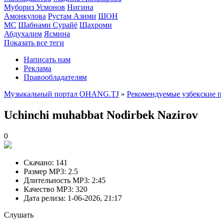
Мубориз Усмонов
Нигина
Амонкулова
Рустам Азими
ШОН
МС
Шабнами Сурайё
Шахроми
Абдухалим
Ясмина
Показать все теги
Написать нам
Реклама
Правообладателям
Музыкальный портал OHANG.TJ
»
Рекомендуемые узбекские 
Uchinchi muhabbat
Nodirbek Nazirov
0
Скачано:
141
Размер MP3:
2.5
Длительность MP3:
2:45
Качество MP3:
320
Дата релиза:
1-06-2026, 21:17
Слушать