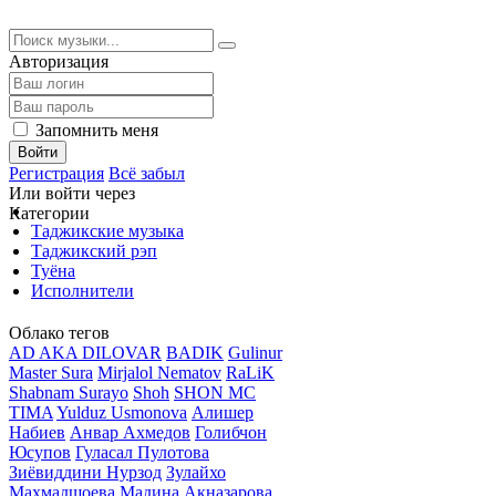
Авторизация
Запомнить меня
Войти
Регистрация
Всё забыл
Или войти через
Категории
Таджикские музыка
Таджикский рэп
Туёна
Исполнители
Облако тегов
AD AKA DILOVAR
BADIK
Gulinur
Master Sura
Mirjalol Nematov
RaLiK
Shabnam Surayo
Shoh
SHON MC
TIMA
Yulduz Usmonova
Алишер
Набиев
Анвар Ахмедов
Голибчон
Юсупов
Гуласал Пулотова
Зиёвиддини Нурзод
Зулайхо
Махмадшоева
Мадина Акназарова