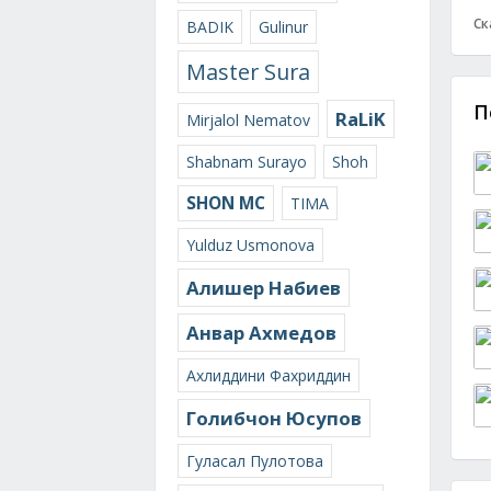
Ск
BADIK
Gulinur
Master Sura
П
RaLiK
Mirjalol Nematov
Shabnam Surayo
Shoh
SHON MC
TIMA
Yulduz Usmonova
Алишер Набиев
Анвар Ахмедов
Ахлиддини Фахриддин
Голибчон Юсупов
Гуласал Пулотова