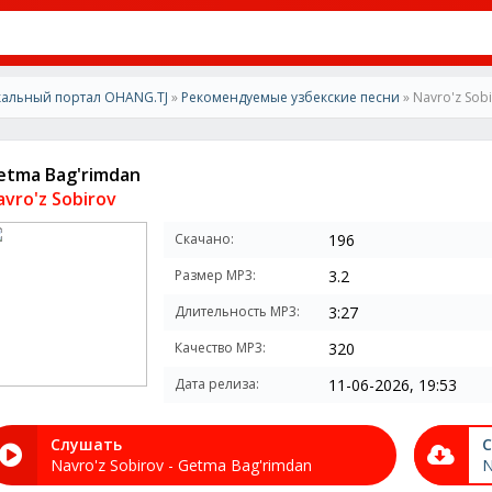
альный портал OHANG.TJ
»
Рекомендуемые узбекские песни
» Navro'z Sob
etma Bag'rimdan
avro'z Sobirov
Скачано:
196
Размер MP3:
3.2
Длительность MP3:
3:27
Качество MP3:
320
Дата релиза:
11-06-2026, 19:53
Слушать
С
Navro'z Sobirov - Getma Bag'rimdan
N