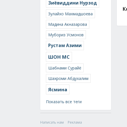
Зиёвиддини Нурзод
К
Зулайхо Махмадшоева
Мадина Акназарова
Мубориз Усмонов
Рустам Азими
ШОН МС
Шабнами Сурайё
Шахроми Абдухалим
Ясмина
Показать все теги
Написать нам
Реклама