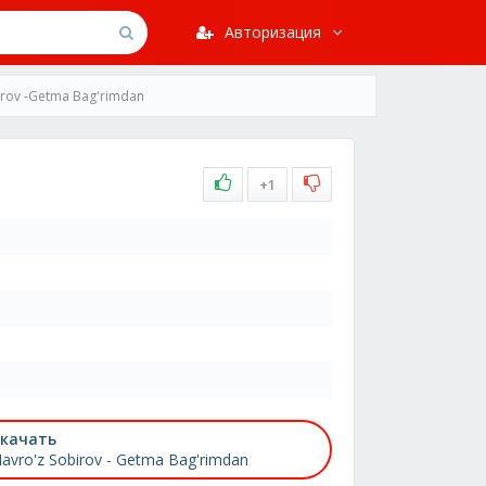
Авторизация
irov -Getma Bag'rimdan
+1
качать
avro'z Sobirov - Getma Bag'rimdan