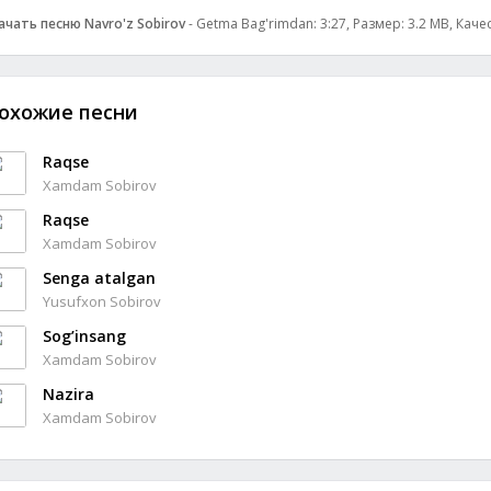
ачать песню Navro'z Sobirov
- Getma Bag'rimdan: 3:27, Размер: 3.2 MB, Каче
охожие песни
Raqse
Xamdam Sobirov
Raqse
Xamdam Sobirov
Senga atalgan
Yusufxon Sobirov
Sog’insang
Xamdam Sobirov
Nazira
Xamdam Sobirov