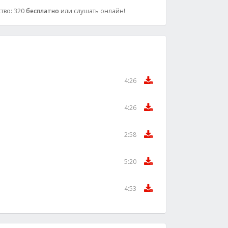
ство: 320
бесплатно
или слушать онлайн!
4:26
4:26
2:58
5:20
4:53