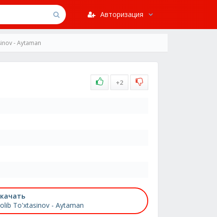
Авторизация
sinov - Aytaman
+2
качать
olib To'xtasinov - Aytaman