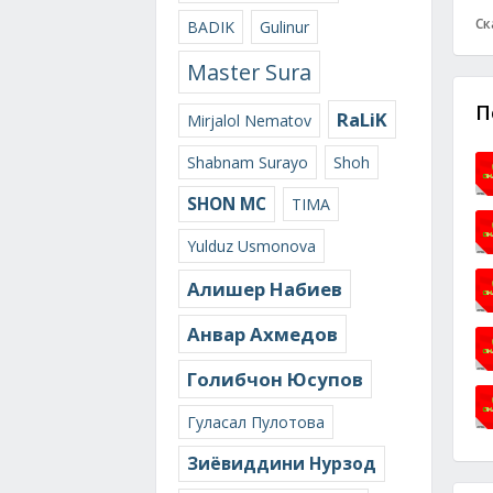
Ск
BADIK
Gulinur
Master Sura
П
RaLiK
Mirjalol Nematov
Shabnam Surayo
Shoh
SHON MC
TIMA
Yulduz Usmonova
Алишер Набиев
Анвар Ахмедов
Голибчон Юсупов
Гуласал Пулотова
Зиёвиддини Нурзод