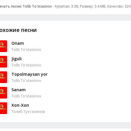
ачать песню Tolib To'xtasinov
- Aytaman: 3:38, Размер: 3.4 MB, Качество: 32
охожие песни
Onam
Tolib To'xtasinov
Jiguli
Tolib To'xtasinov
Topolmaysan yor
Tolib To'xtasinov
Sanam
Tolib To'xtasinov
Хоп-Хоп
Толиб Тухтасинов