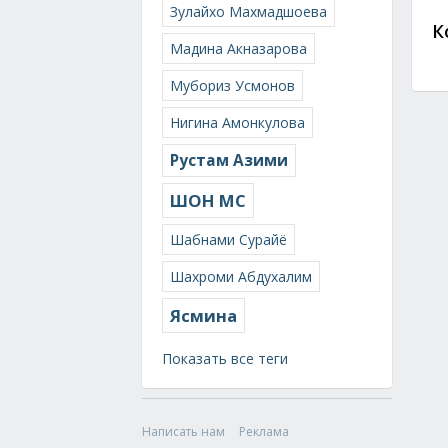
Зулайхо Махмадшоева
К
Мадина Акназарова
Мубориз Усмонов
Нигина Амонкулова
Рустам Азими
ШОН МС
Шабнами Сурайё
Шахроми Абдухалим
Ясмина
Показать все теги
Написать нам
Реклама