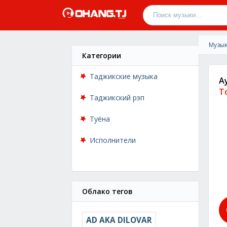
Музык
Категории
Таджикские музыка
A
To
Таджикский рэп
Туёна
Исполнители
Облако тегов
AD AKA DILOVAR