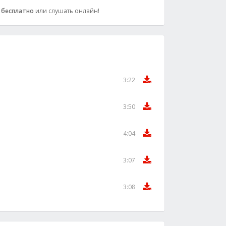
0
бесплатно
или слушать онлайн!
3:22
3:50
4:04
3:07
3:08