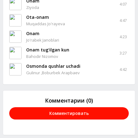
Onam
4:07
Ziyoda
Ota-onam
4:47
Muqaddas Jo'rayeva
Onam
4:23
Jo'rabek Janoblari
Onam tug'ilgan kun
3:27
Bahodir Nizomov
Osmonda qushlar uchadi
4:42
Gulinur ,Boburbek Arapbaev
Комментарии (0)
Комментировать