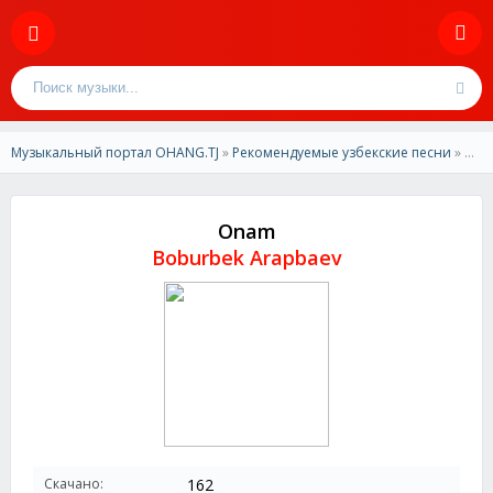
Музыкальный портал OHANG.TJ
»
Рекомендуемые узбекские песни
» Boburbek Arapbaev - Onam
Onam
Boburbek Arapbaev
Скачано:
162