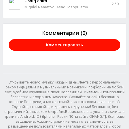
Oshiq edim
2:50
Mirjalol Nematov , Asad Toshpulatov
Комментарии (0)
Комментировать
Открывайте новую музыку каждый день. Лента с персональными
рекомендациями и музыкальными новинками, подборки на любой
вкус, удобное управление своей коллекцией. Миллионы композиций
бесплатно и в хорошем качестве. Слушайте онлайн бесплатно
топовые Поп треки, а так же скачайте их в высоком качестве mp3.
Слушайте, скачивайте, и делитесь с друзьями! Бесплатно, без
ограничений, в высоком битрейте.Возможность слушать и скачивать
треки на Android, IOS (Iphone, IPad) и ПК на сайте OHANG.TJ. Все права
защищены. Администрация не несет ответственность за
размещенные пользователями нелегальных материалов! Любой