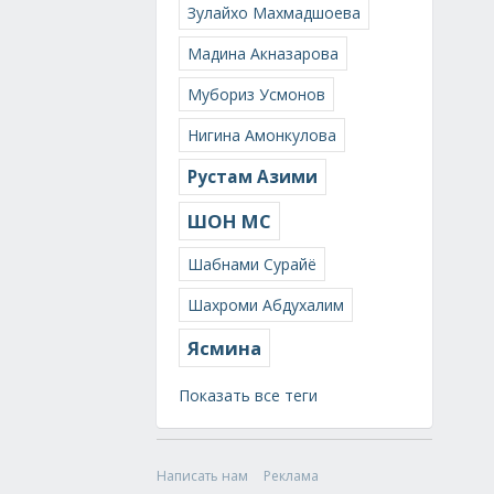
Зулайхо Махмадшоева
Мадина Акназарова
Мубориз Усмонов
Нигина Амонкулова
Рустам Азими
ШОН МС
Шабнами Сурайё
Шахроми Абдухалим
Ясмина
Показать все теги
Написать нам
Реклама