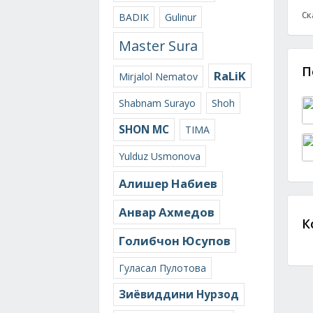
Ск
BADIK
Gulinur
Master Sura
П
RaLiK
Mirjalol Nematov
Shabnam Surayo
Shoh
SHON MC
TIMA
Yulduz Usmonova
Алишер Набиев
Анвар Ахмедов
К
Голибчон Юсупов
Гуласал Пулотова
Зиёвиддини Нурзод