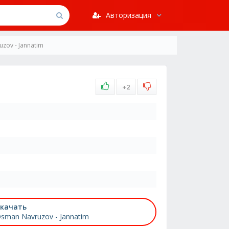
Авторизация
zov - Jannatim
+2
качать
sman Navruzov - Jannatim