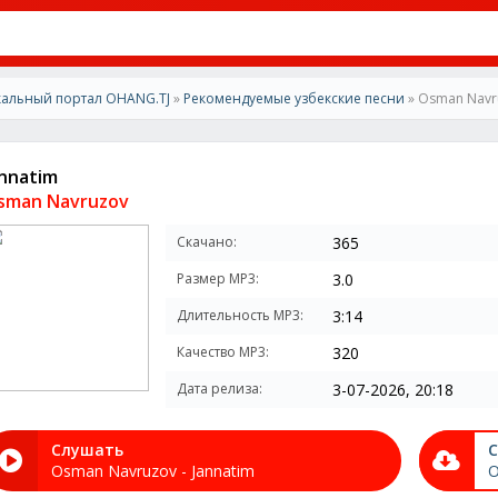
альный портал OHANG.TJ
»
Рекомендуемые узбекские песни
» Osman Navru
annatim
sman Navruzov
Скачано:
365
Размер MP3:
3.0
Длительность MP3:
3:14
Качество MP3:
320
Дата релиза:
3-07-2026, 20:18
Слушать
С
Osman Navruzov - Jannatim
O