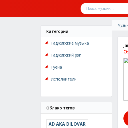
Музык
Категории
Таджикские музыка
J
O
Таджикский рэп
Туёна
Исполнители
Облако тегов
AD AKA DILOVAR