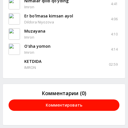
Nimalar qilib qo'yding
4:41
Imron
Er bo'lmasa kimsan ayol
4:06
Dildora Niyozova
Muzayana
4:10
Imron
O'sha yomon
4:14
Imron
KETDIDA
02:59
IMRON
Комментарии (0)
Комментировать