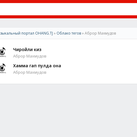
зыкальный портал OHANG.TJ
»
Облако тегов
» Аброр Махмудов
Чиройли киз
Аброр Махмудов
Хамма гап пулда она
Аброр Махмудов