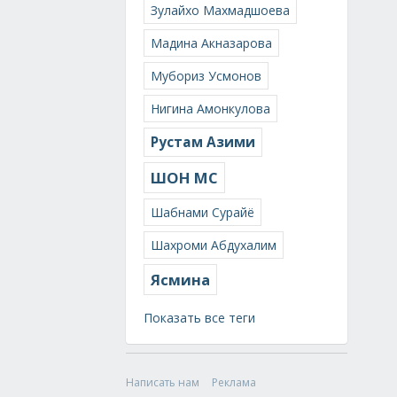
Зулайхо Махмадшоева
Мадина Акназарова
Мубориз Усмонов
Нигина Амонкулова
Рустам Азими
ШОН МС
Шабнами Сурайё
Шахроми Абдухалим
Ясмина
Показать все теги
Написать нам
Реклама