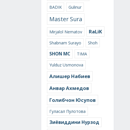
BADIK
Gulinur
Master Sura
RaLiK
Mirjalol Nematov
Shabnam Surayo
Shoh
SHON MC
TIMA
Yulduz Usmonova
Алишер Набиев
Анвар Ахмедов
Голибчон Юсупов
Гуласал Пулотова
Зиёвиддини Нурзод