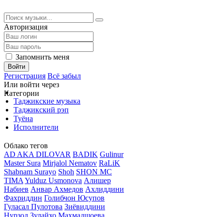
Авторизация
Запомнить меня
Войти
Регистрация
Всё забыл
Или войти через
Категории
Таджикские музыка
Таджикский рэп
Туёна
Исполнители
Облако тегов
AD AKA DILOVAR
BADIK
Gulinur
Master Sura
Mirjalol Nematov
RaLiK
Shabnam Surayo
Shoh
SHON MC
TIMA
Yulduz Usmonova
Алишер
Набиев
Анвар Ахмедов
Ахлиддини
Фахриддин
Голибчон Юсупов
Гуласал Пулотова
Зиёвиддини
Нурзод
Зулайхо Махмадшоева