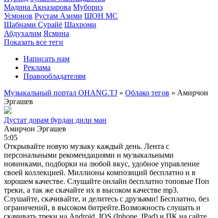
Мадина Акназарова
Мубориз
Усмонов
Рустам Азими
ШОН МС
Шабнами Сурайё
Шахроми
Абдухалим
Ясмина
Показать все теги
Написать нам
Реклама
Правообладателям
Музыкальный портал OHANG.TJ
»
Облако тегов
» Амирчон
Эргашев
Дустат дорам бурдаи дили ман
Амирчон Эргашев
5:05
Открывайте новую музыку каждый день. Лента с
персональными рекомендациями и музыкальными
новинками, подборки на любой вкус, удобное управление
своей коллекцией. Миллионы композиций бесплатно и в
хорошем качестве. Слушайте онлайн бесплатно топовые Поп
треки, а так же скачайте их в высоком качестве mp3.
Слушайте, скачивайте, и делитесь с друзьями! Бесплатно, без
ограничений, в высоком битрейте.Возможность слушать и
скачивать треки на Android, IOS (Iphone, IPad) и ПК на сайте