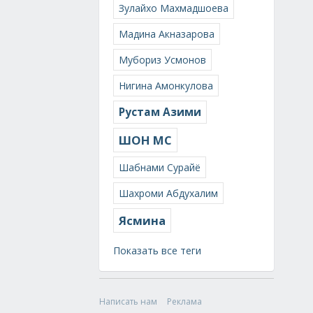
Зулайхо Махмадшоева
Мадина Акназарова
Мубориз Усмонов
Нигина Амонкулова
Рустам Азими
ШОН МС
Шабнами Сурайё
Шахроми Абдухалим
Ясмина
Показать все теги
Написать нам
Реклама