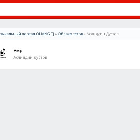
зыкальный портал OHANG.TJ
»
Облако тегов
» Аслиддин Дустов
Умр
Аслиддин Дустов