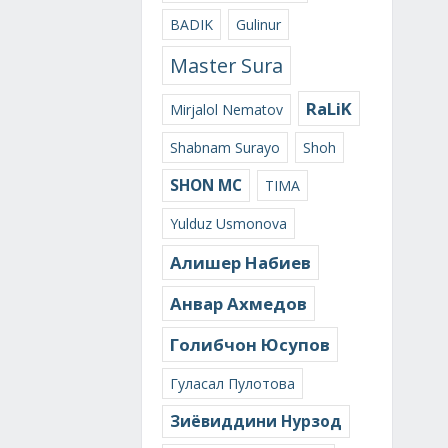
BADIK
Gulinur
Master Sura
RaLiK
Mirjalol Nematov
Shabnam Surayo
Shoh
SHON MC
TIMA
Yulduz Usmonova
Алишер Набиев
Анвар Ахмедов
Голибчон Юсупов
Гуласал Пулотова
Зиёвиддини Нурзод