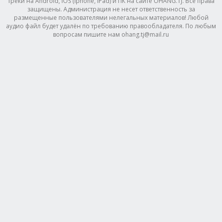
треки на Android, IOS (Iphone, IPad) и ПК на сайте OHANG.TJ. Все права
защищены. Администрация не несет ответственность за
размещенные пользователями нелегальных материалов! Любой
аудио файл будет удалён по требованию правообладателя. По любым
вопросам пишите нам ohang.tj@mail.ru