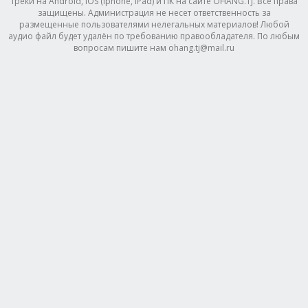
треки на Android, IOS (Iphone, IPad) и ПК на сайте OHANG.TJ. Все права
защищены. Администрация не несет ответственность за
размещенные пользователями нелегальных материалов! Любой
аудио файл будет удалён по требованию правообладателя. По любым
вопросам пишите нам ohang.tj@mail.ru