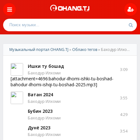
Музыкальный портал OHANG.TJ
»
Облако тегов
» Баходур Илхоми
Ишки ту бошад
3:09
Баходур Илхоми
[attachment=4696:bahodur-ilhomi-ishki-tu-boshad-
bahodur-ilhomi-ishqi-tu-boshad-2025.mp3]
Ватан 2024
3:55
Баходур Илхоми
Бубин 2023
4:29
Баходур Илхоми
Дунё 2023
3:54
Баходур Илхоми