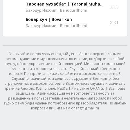
Таронаи мухаббат | Taronai Muhabbat
03:00
Баходур Илхоми | Bahodur Ilhomi
Бовар кун | Bovar kun
04:01
Баходур Илхоми | Bahodur Ilhomi
Открывайте новую музыку каждый день. Лента с персональными
рекомендациями и музыкальными новинками, подборки на любой
вкус, удобное управление своей коллекцией. Миллионы композиций
бесплатно и в хорошем качестве. Слушайте онлайн бесплатно
топовые Поп треки, а так же скачайте их в высоком качестве mp3.
Слушайте, скачивайте, и делитесь с друзьями! Бесплатно, без
ограничений, в высоком битрейте.Возможность слушать и скачивать
треки на Android, IOS (Iphone, IPad) и ПК на сайте OHANG.TJ. Все права
защищены. Администрация не несет ответственность за
размещенные пользователями нелегальных материалов! Любой
аудио файл будет удалён по требованию правообладателя. По любым
вопросам пишите нам ohang.tj@mail.ru