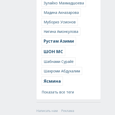
Зулайхо Махмадшоева
Мадина Акназарова
Мубориз Усмонов
Нигина Амонкулова
Рустам Азими
ШОН МС
Шабнами Сурайё
Шахроми Абдухалим
Ясмина
Показать все теги
Написать нам
Реклама