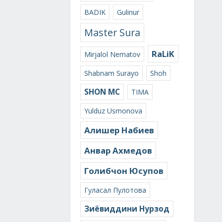
BADIK
Gulinur
Master Sura
RaLiK
Mirjalol Nematov
Shabnam Surayo
Shoh
SHON MC
TIMA
Yulduz Usmonova
Алишер Набиев
Анвар Ахмедов
Голибчон Юсупов
Гуласал Пулотова
Зиёвиддини Нурзод