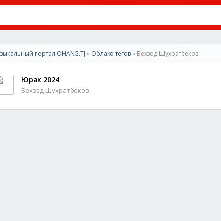
зыкальный портал OHANG.TJ
»
Облако тегов
» Бехзод Шухратбеков
Юрак 2024
Бехзод Шухратбеков