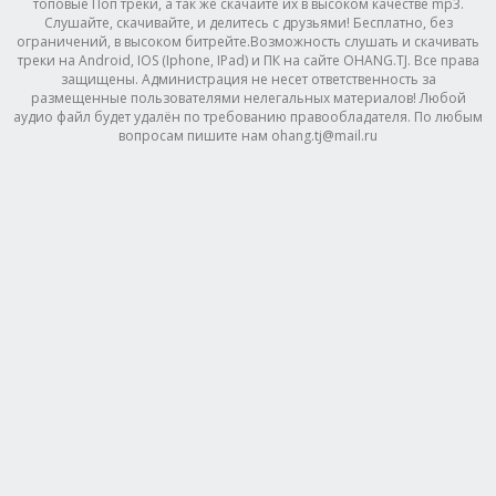
топовые Поп треки, а так же скачайте их в высоком качестве mp3.
Слушайте, скачивайте, и делитесь с друзьями! Бесплатно, без
ограничений, в высоком битрейте.Возможность слушать и скачивать
треки на Android, IOS (Iphone, IPad) и ПК на сайте OHANG.TJ. Все права
защищены. Администрация не несет ответственность за
размещенные пользователями нелегальных материалов! Любой
аудио файл будет удалён по требованию правообладателя. По любым
вопросам пишите нам ohang.tj@mail.ru