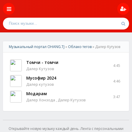
Музыкальный портал OHANG.TJ
»
Облако тегов
» Далер Кутузов
Томчи - томчи
4:45
Далер Кутузов
Мусофир 2024
4:46
Далер кутузов
Модарам
3:47
Далер Хонзода , Далер Кутузов
Открывайте новую музыку каждый день. Лента с персональными