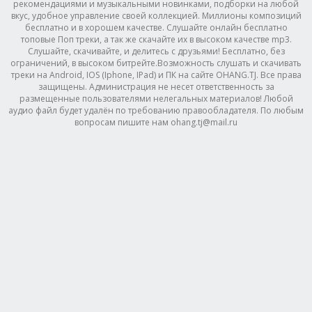
рекомендациями и музыкальными новинками, подборки на любой
вкус, удобное управление своей коллекцией. Миллионы композиций
бесплатно и в хорошем качестве. Слушайте онлайн бесплатно
топовые Поп треки, а так же скачайте их в высоком качестве mp3.
Слушайте, скачивайте, и делитесь с друзьями! Бесплатно, без
ограничений, в высоком битрейте.Возможность слушать и скачивать
треки на Android, IOS (Iphone, IPad) и ПК на сайте OHANG.TJ. Все права
защищены. Администрация не несет ответственность за
размещенные пользователями нелегальных материалов! Любой
аудио файл будет удалён по требованию правообладателя. По любым
вопросам пишите нам ohang.tj@mail.ru