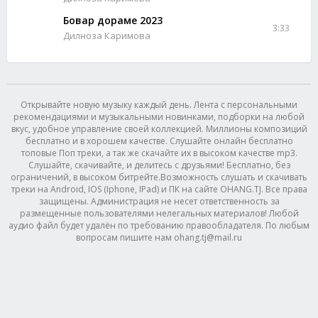
Бовар дораме 2023
3:33
Дилноза Каримова
Открывайте новую музыку каждый день. Лента с персональными
рекомендациями и музыкальными новинками, подборки на любой
вкус, удобное управление своей коллекцией. Миллионы композиций
бесплатно и в хорошем качестве. Слушайте онлайн бесплатно
топовые Поп треки, а так же скачайте их в высоком качестве mp3.
Слушайте, скачивайте, и делитесь с друзьями! Бесплатно, без
ограничений, в высоком битрейте.Возможность слушать и скачивать
треки на Android, IOS (Iphone, IPad) и ПК на сайте OHANG.TJ. Все права
защищены. Администрация не несет ответственность за
размещенные пользователями нелегальных материалов! Любой
аудио файл будет удалён по требованию правообладателя. По любым
вопросам пишите нам ohang.tj@mail.ru