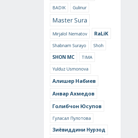
BADIK
Gulinur
Master Sura
RaLiK
Mirjalol Nematov
Shabnam Surayo
Shoh
SHON MC
TIMA
Yulduz Usmonova
Алишер Набиев
Анвар Ахмедов
Голибчон Юсупов
Гуласал Пулотова
Зиёвиддини Нурзод