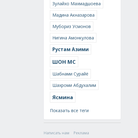
Зулайхо Махмадшоева
Мадина Акназарова
Мубориз Усмонов
Нигина Амонкулова
Рустам Азими
ШОН МС
Шабнами Сурайё
Шахроми Абдухалим
Ясмина
Показать все теги
Написать нам
Реклама