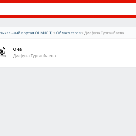
зыкальный портал OHANG.TJ
»
Облако тегов
» Дилфуза Турганбаева
Она
Дилфуза Турганбаева