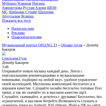
Мубориз Усмонов
Нигина
Амонкулова
Рустам Азими
ШОН
МС
Шабнами Сурайё
Шахроми
Абдухалим
Ясмина
Показать все теги
Написать нам
Реклама
Правообладателям
Музыкальный портал OHANG.TJ
»
Облако тегов
» Дониёр
Бакиров
Севгилим Гули
Дониёр Бакиров
3:48
Открывайте новую музыку каждый день. Лента с
персональными рекомендациями и музыкальными
новинками, подборки на любой вкус, удобное управление
своей коллекцией. Миллионы композиций бесплатно и в
хорошем качестве. Слушайте онлайн бесплатно топовые Поп
треки, а так же скачайте их в высоком качестве mp3.
Слушайте, скачивайте, и делитесь с друзьями! Бесплатно, без
ограничений, в высоком битрейте.Возможность слушать и
скачивать треки на Android, IOS (Iphone, IPad) и ПК на сайте