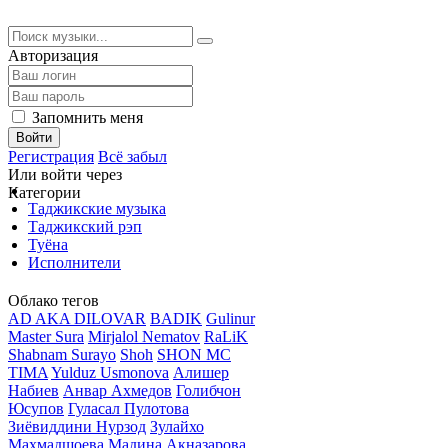
Авторизация
Запомнить меня
Войти
Регистрация
Всё забыл
Или войти через
Категории
Таджикские музыка
Таджикский рэп
Туёна
Исполнители
Облако тегов
AD AKA DILOVAR
BADIK
Gulinur
Master Sura
Mirjalol Nematov
RaLiK
Shabnam Surayo
Shoh
SHON MC
TIMA
Yulduz Usmonova
Алишер
Набиев
Анвар Ахмедов
Голибчон
Юсупов
Гуласал Пулотова
Зиёвиддини Нурзод
Зулайхо
Махмадшоева
Мадина Акназарова