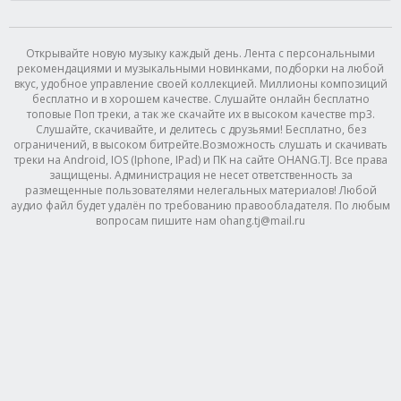
Открывайте новую музыку каждый день. Лента с персональными
рекомендациями и музыкальными новинками, подборки на любой
вкус, удобное управление своей коллекцией. Миллионы композиций
бесплатно и в хорошем качестве. Слушайте онлайн бесплатно
топовые Поп треки, а так же скачайте их в высоком качестве mp3.
Слушайте, скачивайте, и делитесь с друзьями! Бесплатно, без
ограничений, в высоком битрейте.Возможность слушать и скачивать
треки на Android, IOS (Iphone, IPad) и ПК на сайте OHANG.TJ. Все права
защищены. Администрация не несет ответственность за
размещенные пользователями нелегальных материалов! Любой
аудио файл будет удалён по требованию правообладателя. По любым
вопросам пишите нам ohang.tj@mail.ru