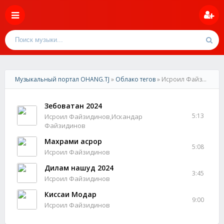
Музыкальный портал OHANG.TJ
»
Облако тегов
» Исроил Файзидинов
Зебоватан 2024
5:13
Исроил Файзидинов,Искандар
Файзидинов
Махрами асрор
5:08
Исроил Файзидинов
Дилам нашуд 2024
3:45
Исроил Файзидинов
Киссаи Модар
9:00
Исроил Файзидинов