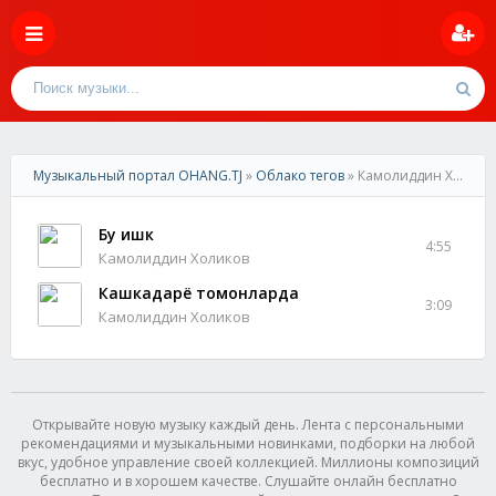
Музыкальный портал OHANG.TJ
»
Облако тегов
» Камолиддин Холиков
Бу ишк
4:55
Камолиддин Холиков
Кашкадарё томонларда
3:09
Камолиддин Холиков
Открывайте новую музыку каждый день. Лента с персональными
рекомендациями и музыкальными новинками, подборки на любой
вкус, удобное управление своей коллекцией. Миллионы композиций
бесплатно и в хорошем качестве. Слушайте онлайн бесплатно