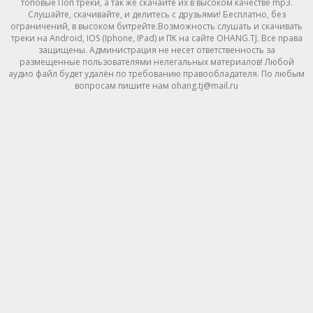
топовые Поп треки, а так же скачайте их в высоком качестве mp3.
Слушайте, скачивайте, и делитесь с друзьями! Бесплатно, без
ограничений, в высоком битрейте.Возможность слушать и скачивать
треки на Android, IOS (Iphone, IPad) и ПК на сайте OHANG.TJ. Все права
защищены. Администрация не несет ответственность за
размещенные пользователями нелегальных материалов! Любой
аудио файл будет удалён по требованию правообладателя. По любым
вопросам пишите нам ohang.tj@mail.ru