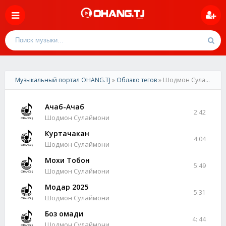
Музыкальный портал OHANG.TJ
»
Облако тегов
» Шодмон Сулаймони
Ачаб-Ачаб
2:42
Шодмон Сулаймони
Куртачакан
4:04
Шодмон Сулаймони
Мохи Тобон
5:49
Шодмон Сулаймони
Модар 2025
5:31
Шодмон Сулаймони
Боз омади
4:'44
Шодмон Сулаймони