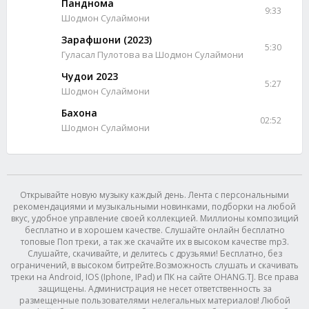
Панднома
9:33
Шодмон Сулаймони
Зарафшони (2023)
5:30
Гуласал Пулотова ва Шодмон Сулаймони
Чудои 2023
5:27
Шодмон Сулаймони
Бахона
02:52
Шодмон Сулаймони
Открывайте новую музыку каждый день. Лента с персональными
рекомендациями и музыкальными новинками, подборки на любой
вкус, удобное управление своей коллекцией. Миллионы композиций
бесплатно и в хорошем качестве. Слушайте онлайн бесплатно
топовые Поп треки, а так же скачайте их в высоком качестве mp3.
Слушайте, скачивайте, и делитесь с друзьями! Бесплатно, без
ограничений, в высоком битрейте.Возможность слушать и скачивать
треки на Android, IOS (Iphone, IPad) и ПК на сайте OHANG.TJ. Все права
защищены. Администрация не несет ответственность за
размещенные пользователями нелегальных материалов! Любой