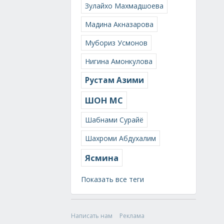
Зулайхо Махмадшоева
Мадина Акназарова
Мубориз Усмонов
Нигина Амонкулова
Рустам Азими
ШОН МС
Шабнами Сурайё
Шахроми Абдухалим
Ясмина
Показать все теги
Написать нам
Реклама