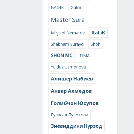
BADIK
Gulinur
Master Sura
RaLiK
Mirjalol Nematov
Shabnam Surayo
Shoh
SHON MC
TIMA
Yulduz Usmonova
Алишер Набиев
Анвар Ахмедов
Голибчон Юсупов
Гуласал Пулотова
Зиёвиддини Нурзод