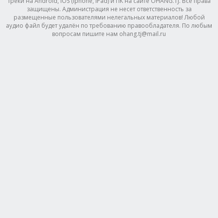
треки на Android, IOS (Iphone, IPad) и ПК на сайте OHANG.TJ. Все права
защищены. Администрация не несет ответственность за
размещенные пользователями нелегальных материалов! Любой
аудио файл будет удалён по требованию правообладателя. По любым
вопросам пишите нам ohang.tj@mail.ru