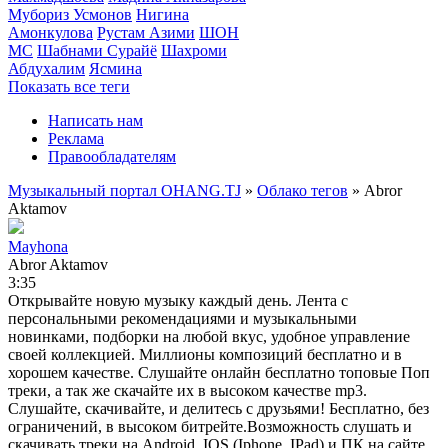
Мубориз Усмонов
Нигина
Амонкулова
Рустам Азими
ШОН
МС
Шабнами Сурайё
Шахроми
Абдухалим
Ясмина
Показать все теги
Написать нам
Реклама
Правообладателям
Музыкальный портал OHANG.TJ
»
Облако тегов
» Abror
Aktamov
Mayhona
Abror Aktamov
3:35
Открывайте новую музыку каждый день. Лента с
персональными рекомендациями и музыкальными
новинками, подборки на любой вкус, удобное управление
своей коллекцией. Миллионы композиций бесплатно и в
хорошем качестве. Слушайте онлайн бесплатно топовые Поп
треки, а так же скачайте их в высоком качестве mp3.
Слушайте, скачивайте, и делитесь с друзьями! Бесплатно, без
ограничений, в высоком битрейте.Возможность слушать и
скачивать треки на Android, IOS (Iphone, IPad) и ПК на сайте