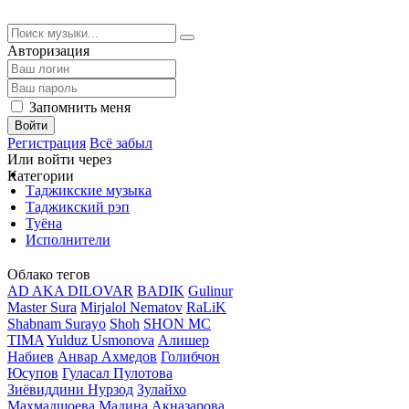
Авторизация
Запомнить меня
Войти
Регистрация
Всё забыл
Или войти через
Категории
Таджикские музыка
Таджикский рэп
Туёна
Исполнители
Облако тегов
AD AKA DILOVAR
BADIK
Gulinur
Master Sura
Mirjalol Nematov
RaLiK
Shabnam Surayo
Shoh
SHON MC
TIMA
Yulduz Usmonova
Алишер
Набиев
Анвар Ахмедов
Голибчон
Юсупов
Гуласал Пулотова
Зиёвиддини Нурзод
Зулайхо
Махмадшоева
Мадина Акназарова