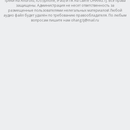
треки на Android, IOS (Iphone, IPad) и ПК на сайте OHANG.TJ. Все права
защищены. Администрация не несет ответственность за
размещенные пользователями нелегальных материалов! Любой
аудио файл будет удалён по требованию правообладателя. По любым
вопросам пишите нам ohang.tj@mail.ru