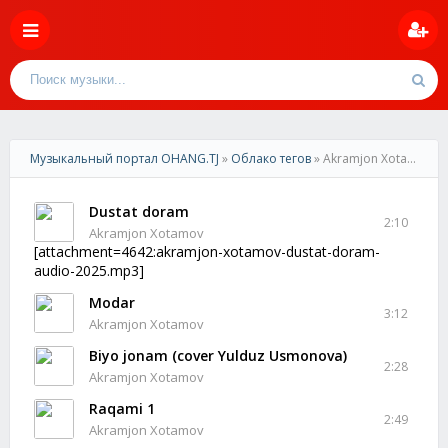
Музыкальный портал OHANG.TJ
»
Облако тегов
» Akramjon Xotamov
Dustat doram
2:10
Akramjon Xotamov
[attachment=4642:akramjon-xotamov-dustat-doram-
audio-2025.mp3]
Modar
3:12
Akramjon Xotamov
Biyo jonam (cover Yulduz Usmonova)
2:28
Akramjon Xotamov
Raqami 1
2:49
Akramjon Xotamov