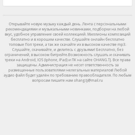
Открывайте новую музыку каждый день. Лента с персональными
рекомендациями и музыкальными новинками, подборки на любой
вкус, удобное управление своей коллекцией. Миллионы композиций
бесплатно и в хорошем качестве. Слушайте онлайн бесплатно
топовые Поп треки, а так же скачайте их в высоком качестве mp3.
Слушайте, скачивайте, и делитесь с друзьями! Бесплатно, без
ограничений, в высоком битрейте.Возможность слушать и скачивать
треки на Android, IOS (Iphone, IPad) и ПК на сайте OHANG.TJ. Все права
защищены. Администрация не несет ответственность за
размещенные пользователями нелегальных материалов! Любой
аудио файл будет удалён по требованию правообладателя. По любым
вопросам пишите нам ohang.tj@mail.ru