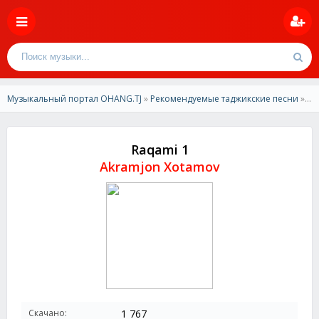
Музыкальный портал OHANG.TJ
»
Рекомендуемые таджикские песни
» Akramjon Xotamov - Raqami 1 2024
Raqami 1
Akramjon Xotamov
Скачано:
1 767