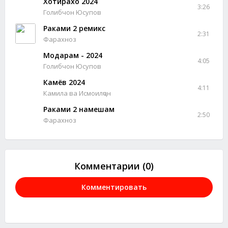
Хотирахо 2024
3:26
Голибчон Юсупов
Раками 2 ремикс
2:31
Фарахноз
Модарам - 2024
4:05
Голибчон Юсупов
Камёв 2024
4:11
Камила ва Исмоилҷон
Раками 2 намешам
2:50
Фарахноз
Комментарии (0)
Комментировать