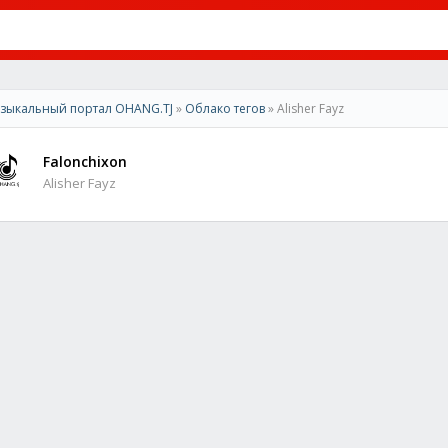
зыкальный портал OHANG.TJ
»
Облако тегов
» Alisher Fayz
Falonchixon
Alisher Fayz