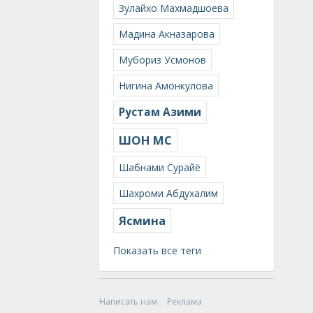
Зулайхо Махмадшоева
Мадина Акназарова
Мубориз Усмонов
Нигина Амонкулова
Рустам Азими
ШОН МС
Шабнами Сурайё
Шахроми Абдухалим
Ясмина
Показать все теги
Написать нам
Реклама