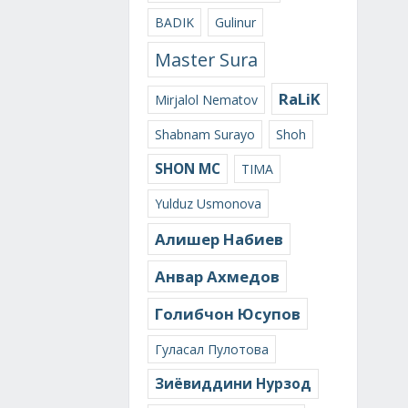
BADIK
Gulinur
Master Sura
RaLiK
Mirjalol Nematov
Shabnam Surayo
Shoh
SHON MC
TIMA
Yulduz Usmonova
Алишер Набиев
Анвар Ахмедов
Голибчон Юсупов
Гуласал Пулотова
Зиёвиддини Нурзод