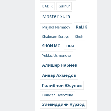
BADIK
Gulinur
Master Sura
RaLiK
Mirjalol Nematov
Shabnam Surayo
Shoh
SHON MC
TIMA
Yulduz Usmonova
Алишер Набиев
Анвар Ахмедов
Голибчон Юсупов
Гуласал Пулотова
Зиёвиддини Нурзод