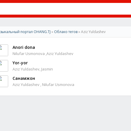
зыкальный портал OHANG.TJ
»
Облако тегов
» Aziz Yuldashev
Anori dona
Nilufar Usmonova ,Aziz Yuldashev
Yor-yor
Aziz Yuldashev, Jasmin
Санамжон
Aziz Yuldashev , Nilufar Usmonova