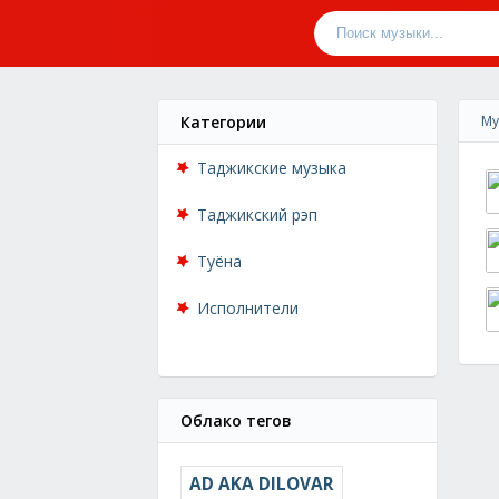
Категории
Му
Таджикские музыка
Таджикский рэп
Туёна
Исполнители
Облако тегов
AD AKA DILOVAR