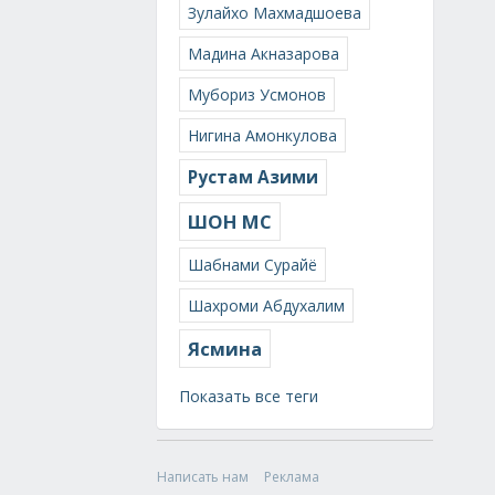
Зулайхо Махмадшоева
Мадина Акназарова
Мубориз Усмонов
Нигина Амонкулова
Рустам Азими
ШОН МС
Шабнами Сурайё
Шахроми Абдухалим
Ясмина
Показать все теги
Написать нам
Реклама