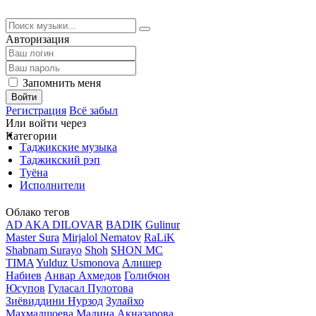
Авторизация
Запомнить меня
Войти
Регистрация
Всё забыл
Или войти через
Категории
Таджикские музыка
Таджикский рэп
Туёна
Исполнители
Облако тегов
AD AKA DILOVAR
BADIK
Gulinur
Master Sura
Mirjalol Nematov
RaLiK
Shabnam Surayo
Shoh
SHON MC
TIMA
Yulduz Usmonova
Алишер
Набиев
Анвар Ахмедов
Голибчон
Юсупов
Гуласал Пулотова
Зиёвиддини Нурзод
Зулайхо
Махмадшоева
Мадина Акназарова