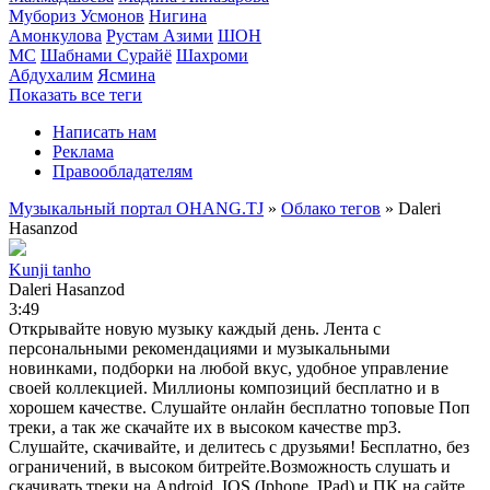
Мубориз Усмонов
Нигина
Амонкулова
Рустам Азими
ШОН
МС
Шабнами Сурайё
Шахроми
Абдухалим
Ясмина
Показать все теги
Написать нам
Реклама
Правообладателям
Музыкальный портал OHANG.TJ
»
Облако тегов
» Daleri
Hasanzod
Kunji tanho
Daleri Hasanzod
3:49
Открывайте новую музыку каждый день. Лента с
персональными рекомендациями и музыкальными
новинками, подборки на любой вкус, удобное управление
своей коллекцией. Миллионы композиций бесплатно и в
хорошем качестве. Слушайте онлайн бесплатно топовые Поп
треки, а так же скачайте их в высоком качестве mp3.
Слушайте, скачивайте, и делитесь с друзьями! Бесплатно, без
ограничений, в высоком битрейте.Возможность слушать и
скачивать треки на Android, IOS (Iphone, IPad) и ПК на сайте