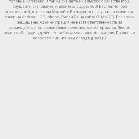
топовые Поп треки, а так же скачайте их в высоком качестве mp3.
Слушайте, скачивайте, и делитесь с друзьями! Бесплатно, без
ограничений, в высоком битрейте.Возможность слушать и скачивать
треки на Android, IOS (Iphone, IPad) и ПК на сайте OHANG.TJ. Все права
защищены. Администрация не несет ответственность за
размещенные пользователями нелегальных материалов! Любой
аудио файл будет удалён по требованию правообладателя. По любым
вопросам пишите нам ohang.tj@mail.ru