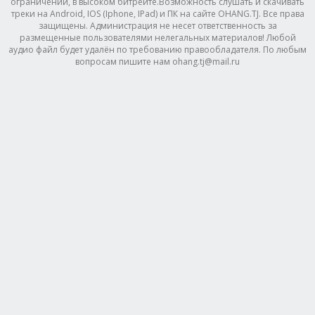
ограничений, в высоком битрейте.Возможность слушать и скачивать
треки на Android, IOS (Iphone, IPad) и ПК на сайте OHANG.TJ. Все права
защищены. Администрация не несет ответственность за
размещенные пользователями нелегальных материалов! Любой
аудио файл будет удалён по требованию правообладателя. По любым
вопросам пишите нам ohang.tj@mail.ru