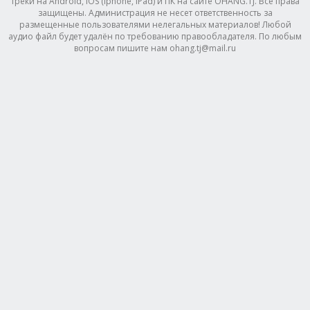
треки на Android, IOS (Iphone, IPad) и ПК на сайте OHANG.TJ. Все права
защищены. Администрация не несет ответственность за
размещенные пользователями нелегальных материалов! Любой
аудио файл будет удалён по требованию правообладателя. По любым
вопросам пишите нам ohang.tj@mail.ru