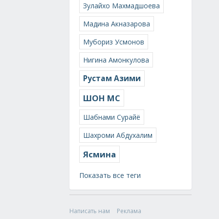
Зулайхо Махмадшоева
Мадина Акназарова
Мубориз Усмонов
Нигина Амонкулова
Рустам Азими
ШОН МС
Шабнами Сурайё
Шахроми Абдухалим
Ясмина
Показать все теги
Написать нам
Реклама