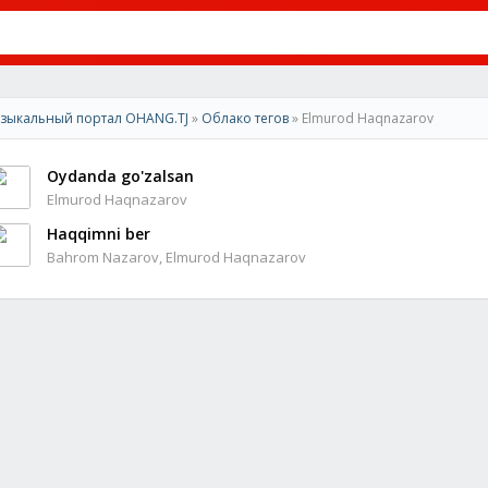
зыкальный портал OHANG.TJ
»
Облако тегов
» Elmurod Haqnazarov
Oydanda go'zalsan
Elmurod Haqnazarov
Haqqimni ber
Bahrom Nazarov, Elmurod Haqnazarov