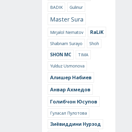
BADIK
Gulinur
Master Sura
RaLiK
Mirjalol Nematov
Shabnam Surayo
Shoh
SHON MC
TIMA
Yulduz Usmonova
Алишер Набиев
Анвар Ахмедов
Голибчон Юсупов
Гуласал Пулотова
Зиёвиддини Нурзод