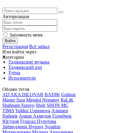
Авторизация
Запомнить меня
Войти
Регистрация
Всё забыл
Или войти через
Категории
Таджикские музыка
Таджикский рэп
Туёна
Исполнители
Облако тегов
AD AKA DILOVAR
BADIK
Gulinur
Master Sura
Mirjalol Nematov
RaLiK
Shabnam Surayo
Shoh
SHON MC
TIMA
Yulduz Usmonova
Алишер
Набиев
Анвар Ахмедов
Голибчон
Юсупов
Гуласал Пулотова
Зиёвиддини Нурзод
Зулайхо
Махмадшоева
Мадина Акназарова