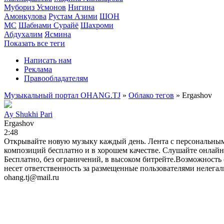
Мубориз Усмонов
Нигина
Амонкулова
Рустам Азими
ШОН
МС
Шабнами Сурайё
Шахроми
Абдухалим
Ясмина
Показать все теги
Написать нам
Реклама
Правообладателям
Музыкальный портал OHANG.TJ
»
Облако тегов
» Ergashov
Ay Shukhi Pari
Ergashov
2:48
Открывайте новую музыку каждый день. Лента с персональны
композиций бесплатно и в хорошем качестве. Слушайте онлайн б
Бесплатно, без ограничений, в высоком битрейте.Возможность 
несет ответственность за размещенные пользователями нелега
ohang.tj@mail.ru