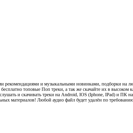
ми рекомендациями и музыкальными новинками, подборки на лю
есплатно топовые Поп треки, а так же скачайте их в высоком ка
слушать и скачивать треки на Android, IOS (Iphone, IPad) и П
льных материалов! Любой аудио файл будет удалён по требован