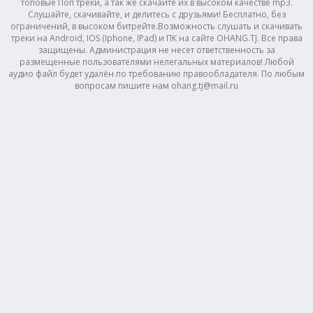
топовые Поп треки, а так же скачайте их в высоком качестве mp3.
Слушайте, скачивайте, и делитесь с друзьями! Бесплатно, без
ограничений, в высоком битрейте.Возможность слушать и скачивать
треки на Android, IOS (Iphone, IPad) и ПК на сайте OHANG.TJ. Все права
защищены. Администрация не несет ответственность за
размещенные пользователями нелегальных материалов! Любой
аудио файл будет удалён по требованию правообладателя. По любым
вопросам пишите нам ohang.tj@mail.ru